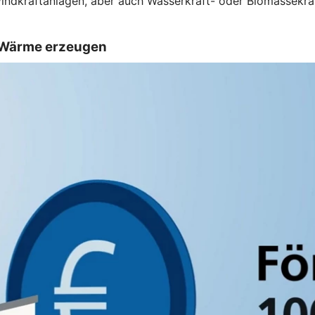
Windkraftanlagen, aber auch Wasserkraft- oder Biomassekra
d Wärme erzeugen