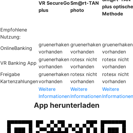
VR SecureGo
Sm@rt-TAN
plus optisch
plus
photo
Methode
Empfohlene
Nutzung:
gruenerhaken
gruenerhaken
gruenerhaken
OnlineBanking
vorhanden
vorhanden
vorhanden
gruenerhaken
rotesx
nicht
rotesx
nicht
VR Banking App
vorhanden
vorhanden
vorhanden
Freigabe
gruenerhaken
rotesx
nicht
rotesx
nicht
Kartenzahlungen
vorhanden
vorhanden
vorhanden
Weitere
Weitere
Weitere
Informationen
Informationen
Informatione
App herunterladen