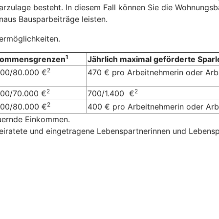
arzulage besteht. In diesem Fall können Sie die Wohnungsb
aus Bausparbeiträge leisten.
dermöglichkeiten.
1
kommensgrenzen
Jährlich maximal geförderte Sparl
2
000/80.000 €
470 € pro Arbeitnehmerin oder Ar
2
2
000/70.000 €
700/1.400 €
2
000/80.000 €
400 € pro Arbeitnehmerin oder A
euernde Einkommen.
eiratete und eingetragene Lebenspartnerinnen und Lebensp