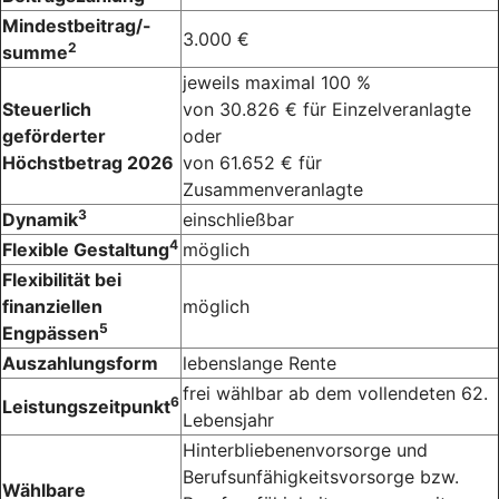
Mindestbeitrag/-
3.000 €
2
summe
jeweils maximal 100 %
Steuerlich
von 30.826 € für Einzelveranlagte
geförderter
oder
Höchstbetrag 2026
von 61.652 € für
Zusammenveranlagte
3
Dynamik
einschließbar
4
Flexible Gestaltung
möglich
Flexibilität bei
finanziellen
möglich
5
Engpässen
Auszahlungsform
lebenslange Rente
frei wählbar ab dem vollendeten 62.
6
Leistungszeitpunkt
Lebensjahr
Hinterbliebenenvorsorge und
Berufsunfähigkeitsvorsorge bzw.
Wählbare