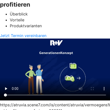
profitieren
Überblick
Vorteile
Produktvarianten
Jetzt Termin vereinbaren
https://atruvia.scene7.com/is/content/atruvia/vermoege